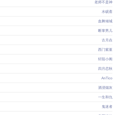
老师不是神
水砚斋
血舞倾城
断掌男儿
古月垚
西门紫堇
轩陌小阁
四月恋秋
AnTico
酒浸烟灰
一生和仇
鬼迷者